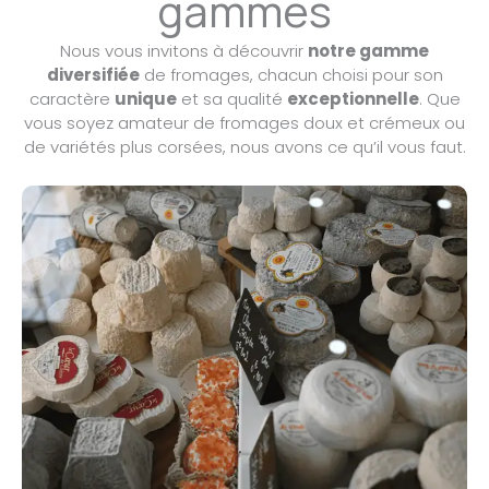
gammes
Nous vous invitons à découvrir
notre gamme
diversifiée
de fromages, chacun choisi pour son
caractère
unique
et sa qualité
exceptionnelle
. Que
vous soyez amateur de fromages doux et crémeux ou
de variétés plus corsées, nous avons ce qu’il vous faut.