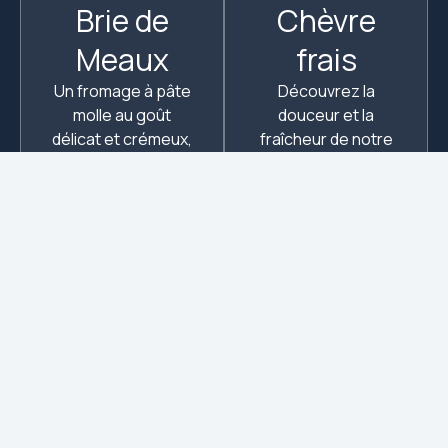
Brie de
Chèvre
Meaux
frais
Un fromage à pâte
Découvrez la
molle au goût
douceur et la
délicat et crémeux,
fraîcheur de notre
produit dans la plus
chèvre frais, idéal
pure tradition.
pour accompagner
Parfait pour vos
vos salades.
plateaux ou à
savourer en solo.