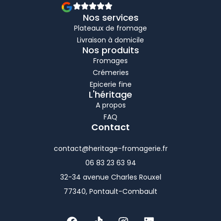
Nos services
Plateaux de fromage
Livraison à domicile
Nos produits
Fromages
Crémeries
Epicerie fine
L'héritage
A propos
FAQ
Contact
contact@heritage-fromagerie.fr
06 83 23 63 94
32-34 avenue Charles Rouxel
77340, Pontault-Combault
F
T
I
L
a
i
n
i