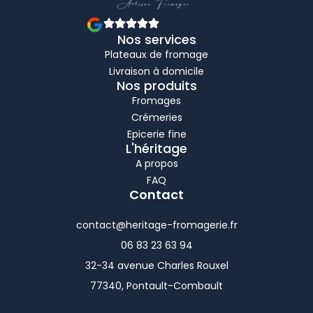
Nos services
Plateaux de fromage
Livraison à domicile
Nos produits
Fromages
Crémeries
Epicerie fine
L'héritage
A propos
FAQ
Contact
contact@heritage-fromagerie.fr
06 83 23 63 94
32-34 avenue Charles Rouxel
77340, Pontault-Combault
F
T
I
L