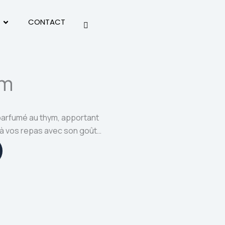
DUITS
Ouvrir L'HERITAGE
CONTACT
ym
arfumé au thym, apportant
à vos repas avec son goût…