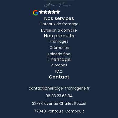
Nos services
Plateaux de fromage
Livraison à domicile
Nos produits
Fromages
Crémeries
Epicerie fine
L'héritage
A propos
FAQ
Contact
contact@heritage-fromagerie.fr
06 83 23 63 94
32-34 avenue Charles Rouxel
77340, Pontault-Combault
F
T
I
L