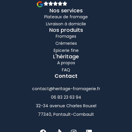
Nos services
Plateaux de fromage
Livraison à domicile
Nos produits
Fromages
Crémeries
Epicerie fine
L'héritage
A propos
FAQ
Contact
contact@heritage-fromagerie.fr
06 83 23 63 94
32-34 avenue Charles Rouxel
77340, Pontault-Combault
F
T
I
L
a
i
n
i