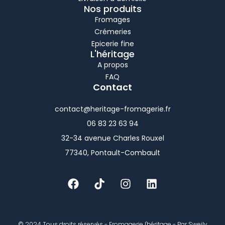
Nos produits
Fromages
Crémeries
Epicerie fine
L'héritage
A propos
FAQ
Contact
contact@heritage-fromagerie.fr
06 83 23 63 94
32-34 avenue Charles Rouxel
77340, Pontault-Combault
F
T
I
L
a
i
n
i
c
k
s
n
e
t
t
k
b
o
a
e
o
k
g
d
© 2024 Tous droits réservés - Fromagerie l'héritage -
Par Sweily